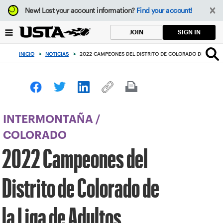
Enfoque
New!
Lost your account information?
Find your account!
desde
el
SIGN IN
JOIN
botón
de
INICIO
>
NOTICIAS
>
2022 CAMPEONES DEL DISTRITO DE COLORADO DE LA LIG
volver
al
principio
INTERMONTAÑA
/
COLORADO
2022 Campeones del
Distrito de Colorado de
la Liga de Adultos