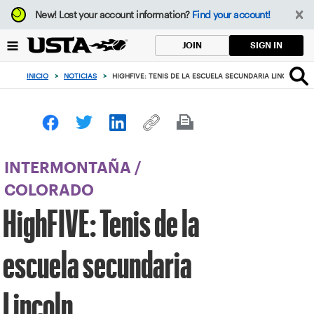
Enfoque
New!
Lost your account information?
Find your account!
desde
el
SIGN IN
JOIN
botón
de
INICIO
>
NOTICIAS
>
HIGHFIVE: TENIS DE LA ESCUELA SECUNDARIA LINCOLN
volver
al
principio
INTERMONTAÑA
/
COLORADO
HighFIVE: Tenis de la
escuela secundaria
Lincoln