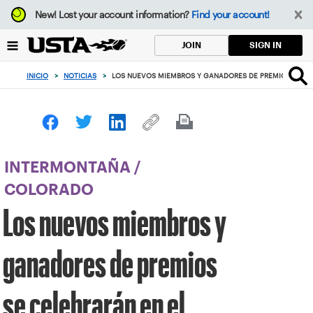
Enfoque
New!
Lost your account information?
Find your account!
desde
el
SIGN IN
JOIN
botón
de
INICIO
>
NOTICIAS
>
LOS NUEVOS MIEMBROS Y GANADORES DE PREMIOS SE CEL
volver
al
principio
INTERMONTAÑA
/
COLORADO
Los nuevos miembros y
ganadores de premios
se celebrarán en el