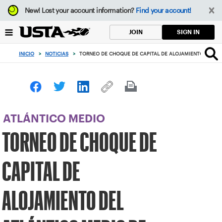
Enfoque
New!
Lost your account information?
Find your account!
desde
el
SIGN IN
JOIN
botón
de
INICIO
>
NOTICIAS
>
TORNEO DE CHOQUE DE CAPITAL DE ALOJAMIENTO DEL AT
volver
al
principio
ATLÁNTICO MEDIO
TORNEO DE CHOQUE DE
CAPITAL DE
ALOJAMIENTO DEL