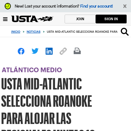
Enfoque
New!
Lost your account information?
Find your account!
desde
el
SIGN IN
JOIN
botón
de
INICIO
>
NOTICIAS
>
USTA MID-ATLANTIC SELECCIONA ROANOKE PARA ALOJAR L
volver
al
principio
ATLÁNTICO MEDIO
USTA MID-ATLANTIC
SELECCIONA ROANOKE
PARA ALOJAR LAS