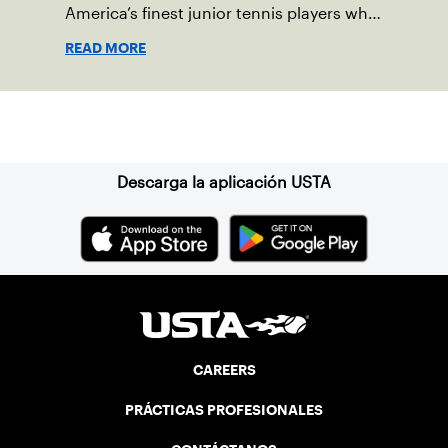
America’s finest junior tennis players who
exhibit leadership, sportsmanship and
READ MORE
character on and off the court.
Suscríbase a nuestro boletín
Descarga la aplicación USTA
CAREERS
PRÁCTICAS PROFESIONALES