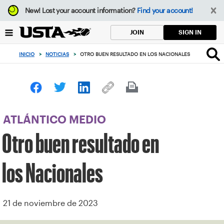
Enfoque
New!
Lost your account information?
Find your account!
desde
el
SIGN IN
JOIN
botón
de
INICIO
>
NOTICIAS
>
OTRO BUEN RESULTADO EN LOS NACIONALES
volver
al
principio
ATLÁNTICO MEDIO
Otro buen resultado en
los Nacionales
21 de noviembre de 2023