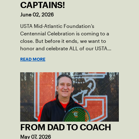
CAPTAINS!
June 02, 2026
USTA Mid-Atlantic Foundation’s
Centennial Celebration is coming to a
close. But before it ends, we want to
honor and celebrate ALL of our USTA
League captains who have helped make
READ MORE
the past 100 years of tennis possible. Our
Mid-Atlantic captains not only create
community among adult players, but they
also ensure tennis in our region remains
vibrant and strong.
FROM DAD TO COACH
May 07, 2026