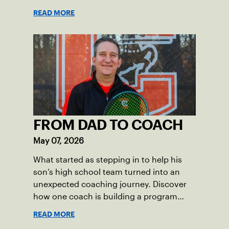
League captains who have helped make
READ MORE
the past 100 years of tennis possible. Our
Mid-Atlantic captains not only create
community among adult players, but they
also ensure tennis in our region remains
vibrant and strong.
FROM DAD TO COACH
May 07, 2026
What started as stepping in to help his
son’s high school team turned into an
unexpected coaching journey. Discover
how one coach is building a program
focused on growth, accountability and
READ MORE
the power of staying present.