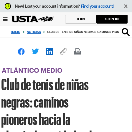
Enfoque
New!
Lost your account information?
Find your account!
desde
el
SIGN IN
JOIN
botón
de
INICIO
>
NOTICIAS
>
CLUB DE TENIS DE NIÑAS NEGRAS: CAMINOS PIONEROS HAC
volver
al
principio
ATLÁNTICO MEDIO
Club de tenis de niñas
negras: caminos
pioneros hacia la