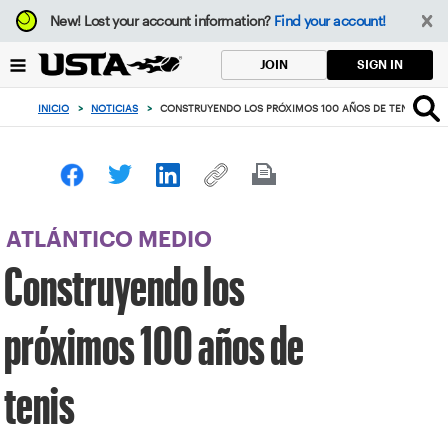
Enfoque
New!
Lost your account information?
Find your account!
desde
el
SIGN IN
JOIN
botón
de
INICIO
>
NOTICIAS
>
CONSTRUYENDO LOS PRÓXIMOS 100 AÑOS DE TENIS
volver
al
principio
ATLÁNTICO MEDIO
Construyendo los
próximos 100 años de
tenis