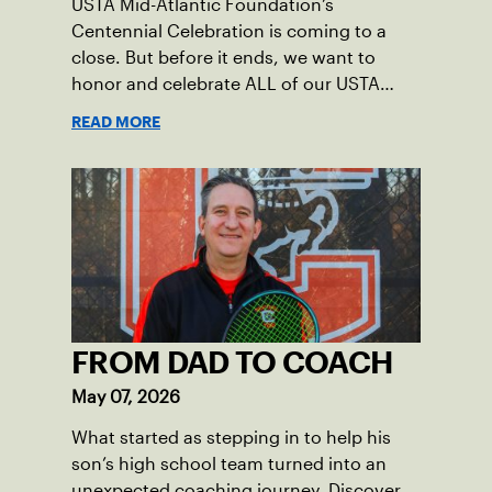
USTA Mid-Atlantic Foundation’s
Centennial Celebration is coming to a
close. But before it ends, we want to
honor and celebrate ALL of our USTA
League captains who have helped make
READ MORE
the past 100 years of tennis possible. Our
Mid-Atlantic captains not only create
community among adult players, but they
also ensure tennis in our region remains
vibrant and strong.
FROM DAD TO COACH
May 07, 2026
What started as stepping in to help his
son’s high school team turned into an
unexpected coaching journey. Discover