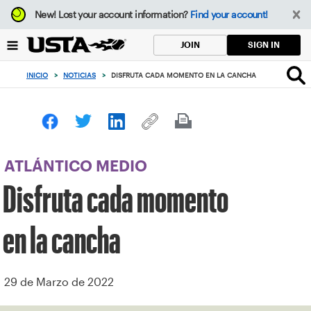
Enfoque
New!
Lost your account information?
Find your account!
desde
el
SIGN IN
JOIN
botón
de
INICIO
>
NOTICIAS
>
DISFRUTA CADA MOMENTO EN LA CANCHA
volver
al
principio
ATLÁNTICO MEDIO
Disfruta cada momento
en la cancha
29 de Marzo de 2022