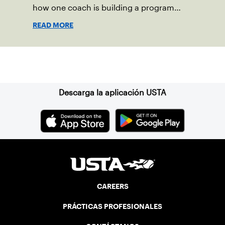
how one coach is building a program
focused on growth, accountability and
READ MORE
the power of staying present.
Suscríbase a nuestro boletín
Descarga la aplicación USTA
CAREERS
PRÁCTICAS PROFESIONALES