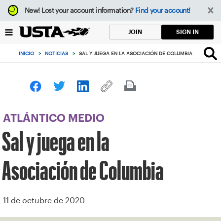
Enfoque
New!
Lost your account information?
Find your account!
desde
el
SIGN IN
JOIN
botón
de
INICIO
>
NOTICIAS
>
SAL Y JUEGA EN LA ASOCIACIÓN DE COLUMBIA
volver
al
principio
ATLÁNTICO MEDIO
Sal y juega en la
Asociación de Columbia
11 de octubre de 2020