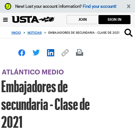
Enfoque
New!
Lost your account information?
Find your account!
desde
el
SIGN IN
JOIN
botón
de
INICIO
>
NOTICIAS
>
EMBAJADORES DE SECUNDARIA - CLASE DE 2021
volver
al
principio
ATLÁNTICO MEDIO
Embajadores de
secundaria - Clase de
2021