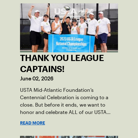
THANK YOU LEAGUE
CAPTAINS!
June 02, 2026
USTA Mid-Atlantic Foundation’s
Centennial Celebration is coming to a
close. But before it ends, we want to
honor and celebrate ALL of our USTA
League captains who have helped make
READ MORE
the past 100 years of tennis possible. Our
Mid-Atlantic captains not only create