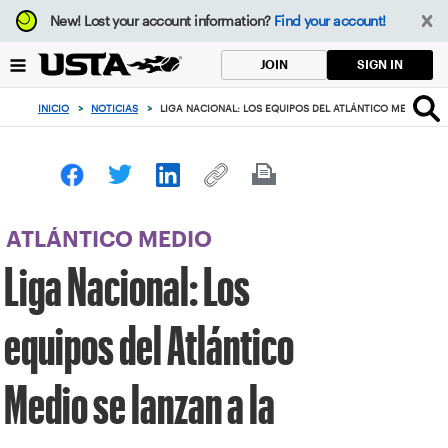
Enfoque
New!
Lost your account information?
Find your account!
desde
el
SIGN IN
JOIN
botón
de
INICIO
>
NOTICIAS
>
LIGA NACIONAL: LOS EQUIPOS DEL ATLÁNTICO MEDIO SE 
volver
al
principio
ATLÁNTICO MEDIO
Liga Nacional: Los
equipos del Atlántico
Medio se lanzan a la