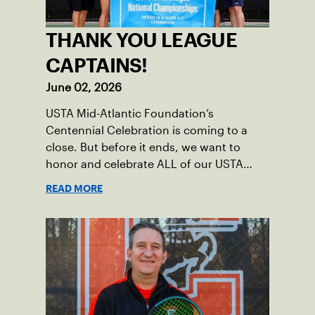
THANK YOU LEAGUE
CAPTAINS!
June 02, 2026
USTA Mid-Atlantic Foundation’s
Centennial Celebration is coming to a
close. But before it ends, we want to
honor and celebrate ALL of our USTA
League captains who have helped make
READ MORE
the past 100 years of tennis possible. Our
Mid-Atlantic captains not only create
community among adult players, but they
also ensure tennis in our region remains
vibrant and strong.