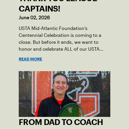
CAPTAINS!
June 02, 2026
USTA Mid-Atlantic Foundation’s
Centennial Celebration is coming to a
close. But before it ends, we want to
honor and celebrate ALL of our USTA
League captains who have helped make
READ MORE
the past 100 years of tennis possible. Our
Mid-Atlantic captains not only create
community among adult players, but they
also ensure tennis in our region remains
vibrant and strong.
FROM DAD TO COACH