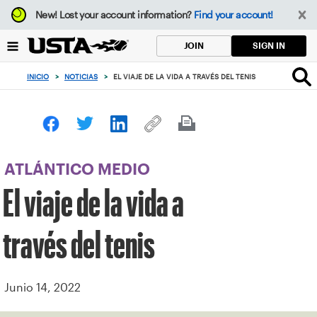
Enfoque
New!
Lost your account information?
Find your account!
desde
el
SIGN IN
JOIN
botón
de
INICIO
>
NOTICIAS
>
EL VIAJE DE LA VIDA A TRAVÉS DEL TENIS
volver
al
principio
ATLÁNTICO MEDIO
El viaje de la vida a
través del tenis
Junio 14, 2022