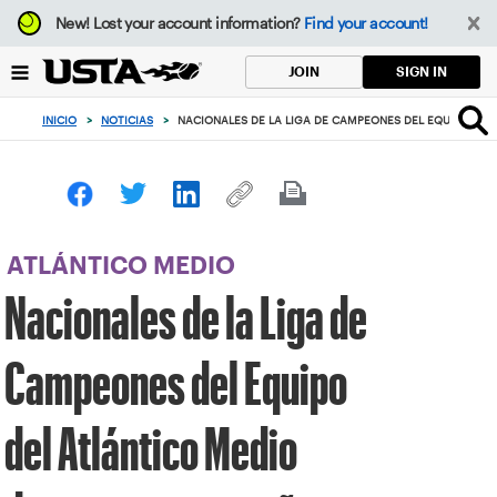
Enfoque
New!
Lost your account information?
Find your account!
desde
el
SIGN IN
JOIN
botón
de
INICIO
>
NOTICIAS
>
NACIONALES DE LA LIGA DE CAMPEONES DEL EQUIPO DE
volver
al
principio
ATLÁNTICO MEDIO
Nacionales de la Liga de
Campeones del Equipo
del Atlántico Medio