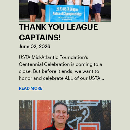
THANK YOU LEAGUE
CAPTAINS!
June 02, 2026
USTA Mid-Atlantic Foundation’s
Centennial Celebration is coming to a
close. But before it ends, we want to
honor and celebrate ALL of our USTA
League captains who have helped make
READ MORE
the past 100 years of tennis possible. Our
Mid-Atlantic captains not only create
community among adult players, but they
also ensure tennis in our region remains
vibrant and strong.