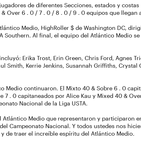
ugadores de diferentes Secciones, estados y costas p
Over 6 . 0 / 7 . 0 / 8 . 0 / 9 . 0 equipos que llegan 
 Atlántico Medio, HighRoller $ de Washington DC, diri
Southern. Al final, el equipo del Atlántico Medio se 
incluyó: Erika Trost, Erin Green, Chris Ford, Agnes Tr
aul Smith, Kerrie Jenkins, Susannah Griffiths, Crystal
ico Medio continuaron. El Mixto 40 & Sobre 6 . 0 cap
bre 7 . 0 capitaneados por Alice Kau y Mixed 40 & Ove
mpeonato Nacional de la Liga USTA.
del Atlántico Medio que representaron y participaron
 del Campeonato Nacional. Y todos ustedes nos hicie
y de traer el increíble espíritu del Atlántico Medio.