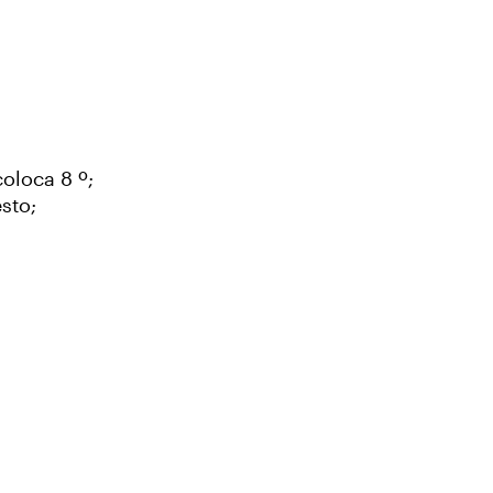
oloca 8 º;
sto;