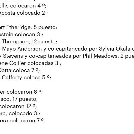
llis colocaron 4 º;
Acosta colocado 2 ;
rt Etheridge, 8 puesto;
stein colocan 3 ;
e Thompson, 12 puesto;
e Mayo Anderson y co-capitaneado por Sylvia Okala c
y Stevens y co-capitaneados por Phil Meadows, 2 pue
ene Collier colocadas 3 ;
atta coloca 7 º;
 Cafferty coloca 5 º;
er colocaron 8 º;
sco, 17 puesto;
colocaron 12 º;
ra, colocado 3 ;
era colocaron 7 º.