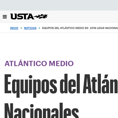
Enfoque
desde
el
botón
de
INICIO
>
NOTICIAS
>
EQUIPOS DEL ATLÁNTICO MEDIO EN 2019 LIGAS NACIO
volver
al
principio
ATLÁNTICO MEDIO
Equipos del Atlá
Nacionales