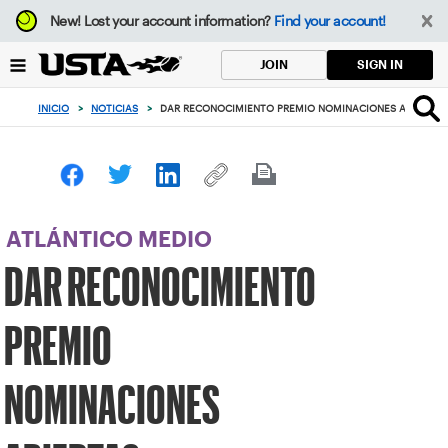
Enfoque
New!
Lost your account information?
Find your account!
desde
el
SIGN IN
JOIN
botón
de
INICIO
>
NOTICIAS
>
DAR RECONOCIMIENTO PREMIO NOMINACIONES ABIERTA
volver
al
principio
ATLÁNTICO MEDIO
DAR RECONOCIMIENTO
PREMIO
NOMINACIONES