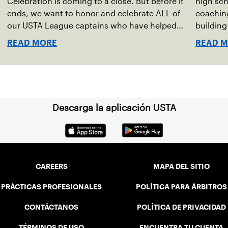
Celebration is coming to a close. But before it
high sc
ends, we want to honor and celebrate ALL of
coaching
our USTA League captains who have helped
buildin
make the past 100 years of tennis possible. Our
accounta
READ MORE
READ 
Mid-Atlantic captains not only create
present.
community among adult players, but they also
ensure tennis in our region remains vibrant and
strong.
Descarga la aplicación USTA
CAREERS
MAPA DEL SITIO
PRÁCTICAS PROFESIONALES
POLÍTICA PARA ÁRBITROS
CONTÁCTANOS
POLÍTICA DE PRIVACIDAD
TÉRMINOS DE USO
ENCUENTRA TU CUENTA