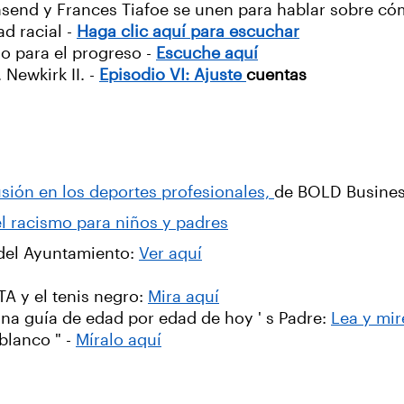
wnsend y Frances Tiafoe se unen para hablar sobre c
ad racial -
Haga clic aquí para escuchar
o para el progreso -
Escuche aquí
Newkirk II. -
Episodio VI: Ajuste
cuentas
lusión en los deportes profesionales,
de BOLD Busine
l racismo para niños y padres
 del Ayuntamiento:
Ver aquí
TA y el tenis negro:
Mira aquí
una guía de edad por edad de hoy ' s Padre:
Lea y mir
blanco " -
Míralo aquí