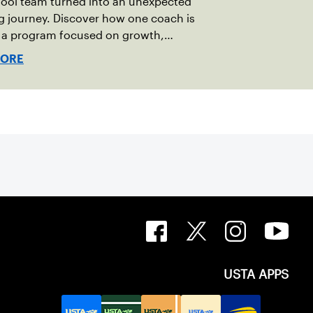
hool team turned into an unexpected
 journey. Discover how one coach is
g a program focused on growth,
bility and the power of staying
MORE
USTA APPS