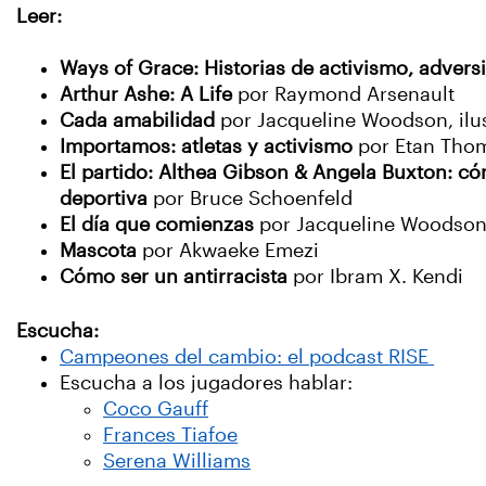
Leer:
Ways of Grace: Historias de activismo, adver
Arthur Ashe: A Life
por Raymond Arsenault
Cada amabilidad
por Jacqueline Woodson, ilus
Importamos: atletas y activismo
por Etan Tho
El partido: Althea Gibson & Angela Buxton: cóm
deportiva
por Bruce Schoenfeld
El día que comienzas
por Jacqueline Woodson 
Mascota
por Akwaeke Emezi
Cómo ser un antirracista
por Ibram X. Kendi
Escucha:
Campeones del cambio: el podcast RISE
Escucha a los jugadores hablar:
Coco Gauff
Frances Tiafoe
Serena Williams