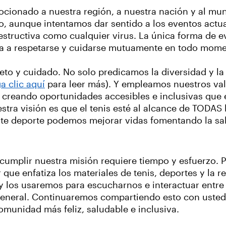
cionado a nuestra región, a nuestra nación y al mu
o, aunque intentamos dar sentido a los eventos actu
structiva como cualquier virus. La única forma de e
a a respetarse y cuidarse mutuamente en todo mom
o y cuidado. No solo predicamos la diversidad y la i
a clic aquí
para leer más). Y empleamos nuestros val
is creando oportunidades accesibles e inclusivas que
stra visión es que el tenis esté al alcance de TODA
este deporte podemos mejorar vidas fomentando la salu
umplir nuestra misión requiere tiempo y esfuerzo. 
r que enfatiza los materiales de tenis, deportes y la r
 los usaremos para escucharnos e interactuar entre
 general. Continuaremos compartiendo esto con usted 
omunidad más feliz, saludable e inclusiva.