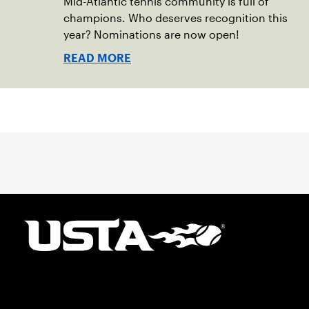
Mid-Atlantic tennis community is full of
champions. Who deserves recognition this
year? Nominations are now open!
READ MORE