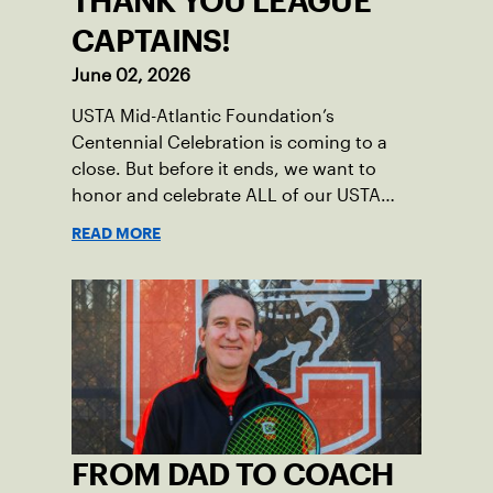
THANK YOU LEAGUE
CAPTAINS!
June 02, 2026
USTA Mid-Atlantic Foundation’s
Centennial Celebration is coming to a
close. But before it ends, we want to
honor and celebrate ALL of our USTA
League captains who have helped make
READ MORE
the past 100 years of tennis possible. Our
Mid-Atlantic captains not only create
community among adult players, but they
also ensure tennis in our region remains
vibrant and strong.
FROM DAD TO COACH