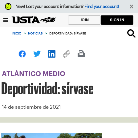
Enfoque
New!
Lost your account information?
Find your account!
desde
el
SIGN IN
JOIN
botón
de
INICIO
>
NOTICIAS
>
DEPORTIVIDAD: SÍRVASE
volver
al
principio
ATLÁNTICO MEDIO
Deportividad: sírvase
14 de septiembre de 2021