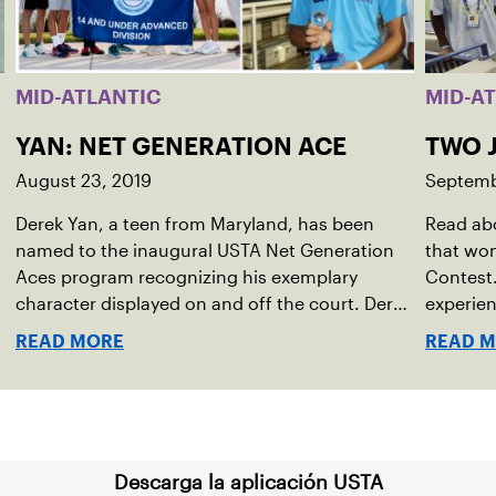
MID-ATLANTIC
MID-A
YAN: NET GENERATION ACE
TWO 
August 23, 2019
Septemb
Derek Yan, a teen from Maryland, has been
Read abo
named to the inaugural USTA Net Generation
that won
Aces program recognizing his exemplary
Contest.
character displayed on and off the court. Derek
experie
is a Junior Team Tennis player and founder of
represen
READ MORE
READ 
Linx Tennis, a completely kid-run tennis social
community.
Descarga la aplicación USTA