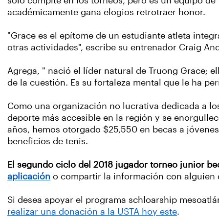
sólo compite en los torneos, pero es un equipo de 
académicamente gana elogios retrotraer honor.
"Grace es el epítome de un estudiante atleta integ
otras actividades", escribe su entrenador Craig A
Agrega, " nació el líder natural de Truong Grace; 
de la cuestión. Es su fortaleza mental que le ha pe
Como una organización no lucrativa dedicada a los 
deporte más accesible en la región y se enorgullec
años, hemos otorgado $25,550 en becas a jóvenes 
beneficios de tenis.
El segundo ciclo del 2018 jugador torneo junior bec
aplicación
o compartir la información con alguien
Si desea apoyar el programa schloarship mesoatlán
realizar una donación a la USTA hoy este
.