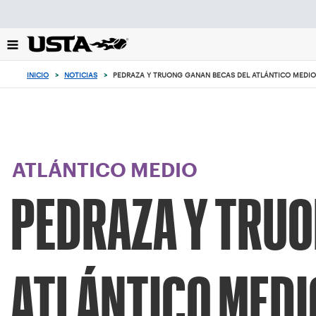
Enfoque
desde
el
botón
de
INICIO
>
NOTICIAS
>
PEDRAZA Y TRUONG GANAN BECAS DEL ATLÁNTICO MEDI
volver
al
principio
ATLÁNTICO MEDIO
PEDRAZA Y TRUO
ATLÁNTICO MEDI