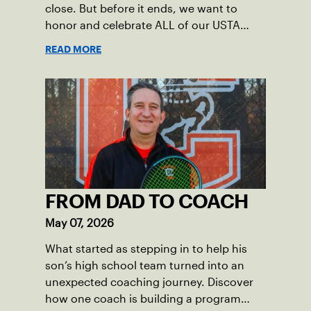
close. But before it ends, we want to
honor and celebrate ALL of our USTA
League captains who have helped make
READ MORE
the past 100 years of tennis possible. Our
Mid-Atlantic captains not only create
community among adult players, but they
also ensure tennis in our region remains
vibrant and strong.
FROM DAD TO COACH
May 07, 2026
What started as stepping in to help his
son’s high school team turned into an
unexpected coaching journey. Discover
how one coach is building a program