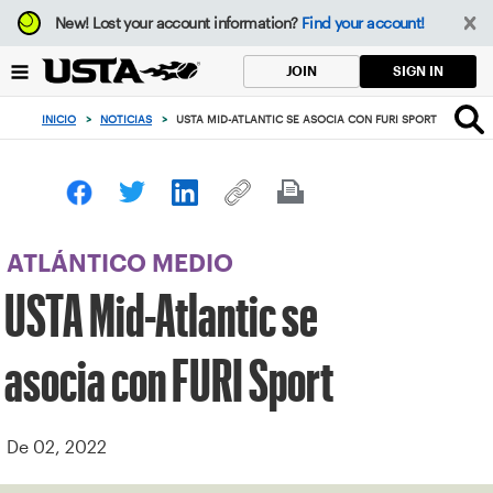
Enfoque
New!
Lost your account information?
Find your account!
desde
el
SIGN IN
JOIN
botón
de
INICIO
>
NOTICIAS
>
USTA MID-ATLANTIC SE ASOCIA CON FURI SPORT
volver
al
principio
ATLÁNTICO MEDIO
USTA Mid-Atlantic se
asocia con FURI Sport
De 02, 2022