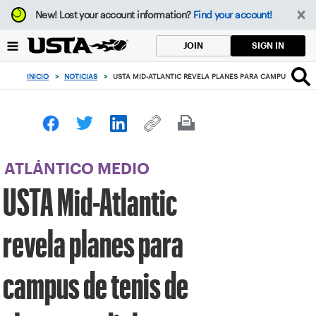
Enfoque
New!
Lost your account information?
Find your account!
desde
el
SIGN IN
JOIN
botón
de
INICIO
>
NOTICIAS
>
USTA MID-ATLANTIC REVELA PLANES PARA CAMPUS DE TEN
volver
al
principio
ATLÁNTICO MEDIO
USTA Mid-Atlantic
revela planes para
campus de tenis de