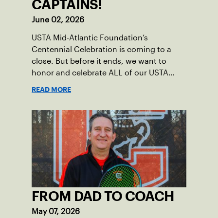
CAPTAINS!
June 02, 2026
USTA Mid-Atlantic Foundation’s
Centennial Celebration is coming to a
close. But before it ends, we want to
honor and celebrate ALL of our USTA
League captains who have helped make
READ MORE
the past 100 years of tennis possible. Our
Mid-Atlantic captains not only create
community among adult players, but they
also ensure tennis in our region remains
vibrant and strong.
FROM DAD TO COACH
May 07, 2026