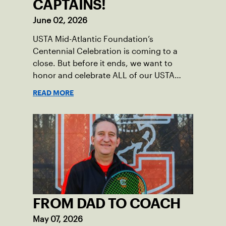
CAPTAINS!
June 02, 2026
USTA Mid-Atlantic Foundation’s
Centennial Celebration is coming to a
close. But before it ends, we want to
honor and celebrate ALL of our USTA
League captains who have helped make
READ MORE
the past 100 years of tennis possible. Our
Mid-Atlantic captains not only create
community among adult players, but they
also ensure tennis in our region remains
vibrant and strong.
FROM DAD TO COACH
May 07, 2026