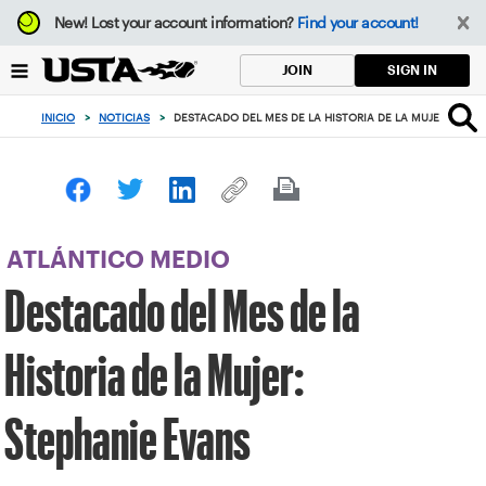
Enfoque
New!
Lost your account information?
Find your account!
desde
el
SIGN IN
JOIN
botón
de
INICIO
>
NOTICIAS
>
DESTACADO DEL MES DE LA HISTORIA DE LA MUJER: STEP
volver
al
principio
ATLÁNTICO MEDIO
Destacado del Mes de la
Historia de la Mujer:
Stephanie Evans