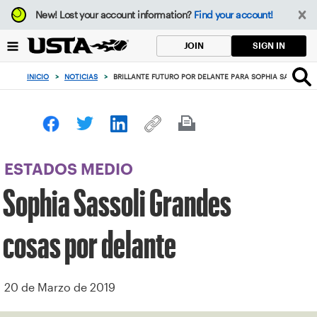
Enfoque
New!
Lost your account information?
Find your account!
desde
el
SIGN IN
JOIN
botón
de
INICIO
>
NOTICIAS
>
BRILLANTE FUTURO POR DELANTE PARA SOPHIA SASSOLI
volver
al
principio
ESTADOS MEDIO
Sophia Sassoli Grandes
cosas por delante
20 de Marzo de 2019