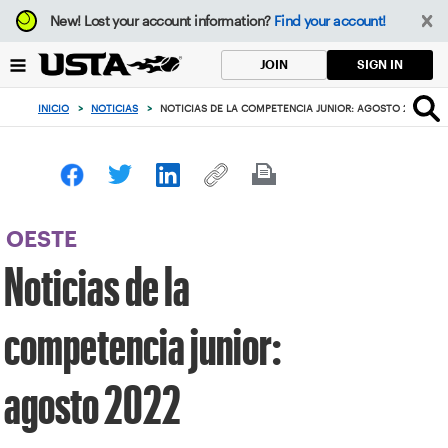
Enfoque
New!
Lost your account information?
Find your account!
desde
el
SIGN IN
JOIN
botón
de
INICIO
>
NOTICIAS
>
NOTICIAS DE LA COMPETENCIA JUNIOR: AGOSTO 2022
volver
al
principio
OESTE
Noticias de la
competencia junior:
agosto 2022