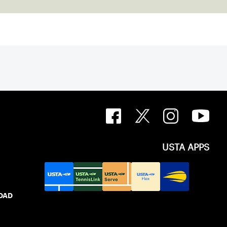
 court.
USTA APPS
IDAD