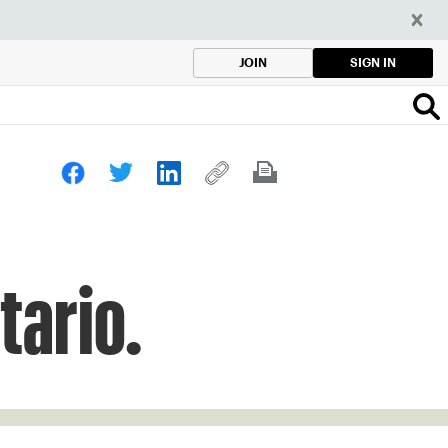
SIGN IN
JOIN
tario.