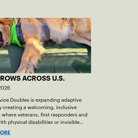
GROWS ACROSS U.S.
 2026
rvice Doubles is expanding adaptive
y creating a welcoming, inclusive
where veterans, first responders and
th physical disabilities or invisible
 can play alongside their service dogs,
MORE
more people feel confident stepping