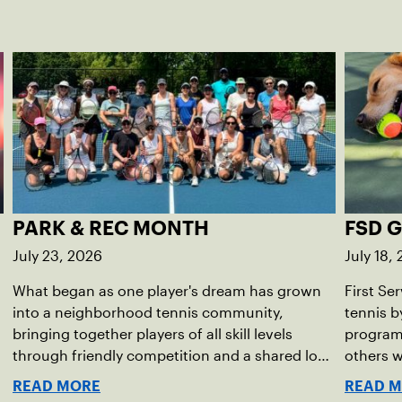
PARK & REC MONTH
FSD 
July 23, 2026
July 18,
What began as one player's dream has grown
First Se
into a neighborhood tennis community,
tennis b
bringing together players of all skill levels
program 
through friendly competition and a shared love
others wi
of the game.
injuries
READ MORE
READ 
helping 