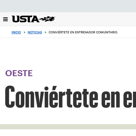
Enfoque
desde
el
botón
de
INICIO
>
NOTICIAS
>
CONVIÉRTETE EN ENTRENADOR COMUNITARIO.
volver
al
principio
OESTE
Conviértete en e