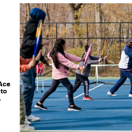
 Ace
cto
.