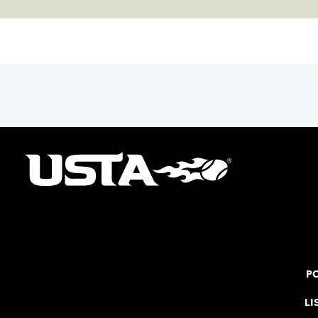
PO
LI