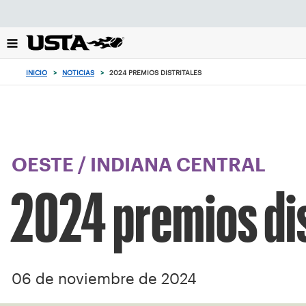
Enfoque
desde
el
botón
de
INICIO
>
NOTICIAS
>
2024 PREMIOS DISTRITALES
volver
al
principio
OESTE
/
INDIANA CENTRAL
2024 premios dis
06 de noviembre de 2024