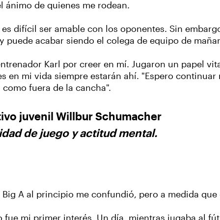
el ánimo de quienes me rodean.
 es difícil ser amable con los oponentes. Sin embarg
hoy puede acabar siendo el colega de equipo de maña
ntrenador Karl por creer en mí. Jugaron un papel vit
s en mi vida siempre estarán ahí. "Espero continuar m
o como fuera de la cancha".
ivo juvenil Willbur Schumacher
idad de juego y actitud mental.
 Big A al principio me confundió, pero a medida que c
ue mi primer interés. Un día, mientras jugaba al fút