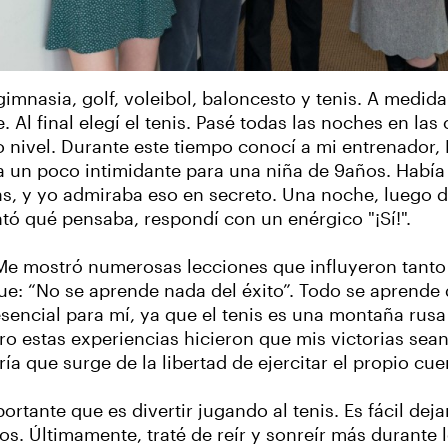
nasia, golf, voleibol, baloncesto y tenis. A medida
e. Al final elegí el tenis. Pasé todas las noches en l
 nivel. Durante este tiempo conocí a mi entrenador, K
 un poco intimidante para una niña de 9años. Había u
s, y yo admiraba eso en secreto. Una noche, luego de 
ó qué pensaba, respondí con un enérgico "¡Sí!".
 Me mostró numerosas lecciones que influyeron tanto
: “No se aprende nada del éxito”. Todo se aprende de
sencial para mí, ya que el tenis es una montaña rusa 
ro estas experiencias hicieron que mis victorias se
ría que surge de la libertad de ejercitar el propio cu
rtante que es divertir jugando al tenis. Es fácil deja
os. Últimamente, traté de reír y sonreír más durante 