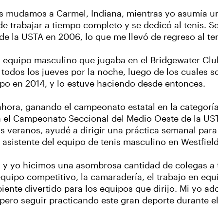
os mudamos a Carmel, Indiana, mientras yo asumía 
 de trabajar a tiempo completo y se dedicó al tenis. 
e la USTA en 2006, lo que me llevó de regreso al ten
un equipo masculino que jugaba en el Bridgewater Clu
dos los jueves por la noche, luego de los cuales so
ipo en 2014, y lo estuve haciendo desde entonces.
hora, ganando el campeonato estatal en la categorí
n el Campeonato Seccional del Medio Oeste de la US
mos veranos, ayudé a dirigir una práctica semanal pa
 asistente del equipo de tenis masculino en Westfiel
sa y yo hicimos una asombrosa cantidad de colegas a 
uipo competitivo, la camaradería, el trabajo en equip
iente divertido para los equipos que dirijo. Mi yo a
¡Espero seguir practicando este gran deporte durante 