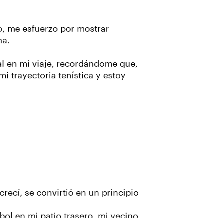
o, me esfuerzo por mostrar
na.
al en mi viaje, recordándome que,
i trayectoria tenística y estoy
recí, se convirtió en un principio
bol en mi patio trasero, mi vecino,