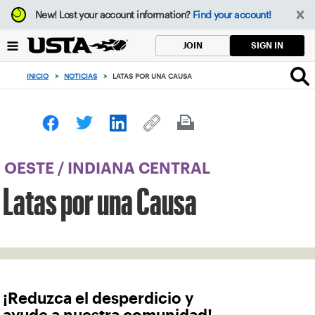
Enfoque
New!
Lost your account information?
Find your account!
desde
el
SIGN IN
JOIN
botón
de
INICIO
>
NOTICIAS
>
LATAS POR UNA CAUSA
volver
al
principio
OESTE
/
INDIANA CENTRAL
Latas por una Causa
¡Reduzca el desperdicio y