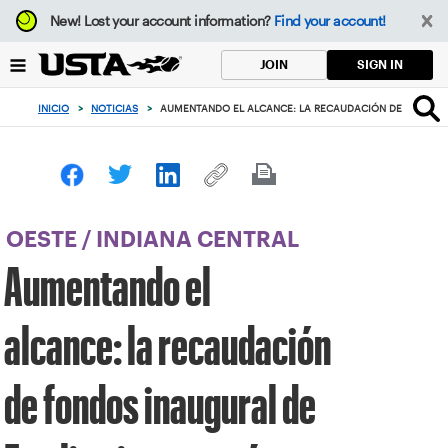
Enfoque
New!
Lost your account information?
Find your account!
desde
el
SIGN IN
JOIN
botón
de
INICIO
>
NOTICIAS
>
AUMENTANDO EL ALCANCE: LA RECAUDACIÓN DE FONDOS 
volver
al
principio
OESTE
/
INDIANA CENTRAL
Aumentando el
alcance: la recaudación
de fondos inaugural de