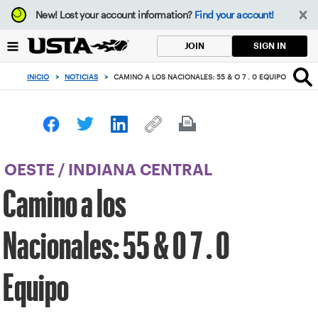
Enfoque
New!
Lost your account information?
Find your account!
desde
el
SIGN IN
JOIN
botón
de
INICIO
>
NOTICIAS
>
CAMINO A LOS NACIONALES: 55 & O 7 . 0 EQUIPO
volver
al
principio
OESTE
/
INDIANA CENTRAL
Camino a los
Nacionales: 55 & O 7 . 0
Equipo