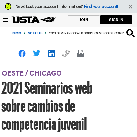
Enfoque
New!
Lost your account information?
Find your account!
desde
el
SIGN IN
JOIN
botón
de
INICIO
>
NOTICIAS
>
2021 SEMINARIOS WEB SOBRE CAMBIOS DE COMPETENCIA 
volver
al
principio
OESTE
/
CHICAGO
2021 Seminarios web
sobre cambios de
competencia juvenil