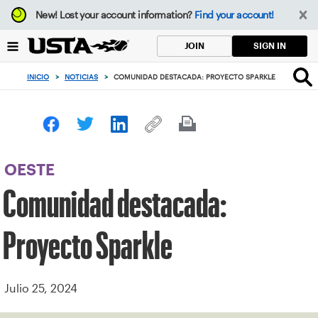
Enfoque
New!
Lost your account information?
Find your account!
desde
el
SIGN IN
JOIN
botón
de
INICIO
>
NOTICIAS
>
COMUNIDAD DESTACADA: PROYECTO SPARKLE
volver
al
principio
OESTE
Comunidad destacada:
Proyecto Sparkle
Julio 25, 2024