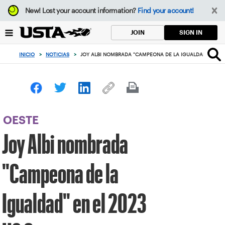
Enfoque
New!
Lost your account information?
Find your account!
desde
el
SIGN IN
JOIN
botón
de
INICIO
>
NOTICIAS
>
JOY ALBI NOMBRADA "CAMPEONA DE LA IGUALDAD" EN EL
volver
al
principio
OESTE
Joy Albi nombrada
"Campeona de la
Igualdad" en el 2023