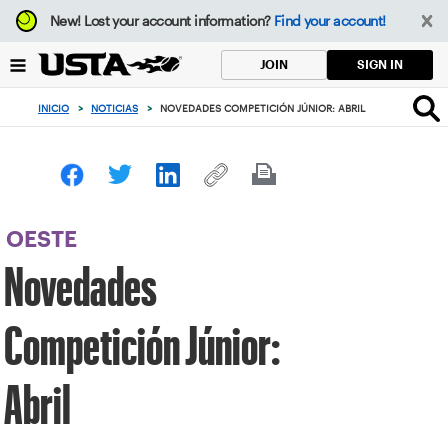
Enfoque
New!
Lost your account information?
Find your account!
desde
el
SIGN IN
JOIN
botón
de
INICIO
>
NOTICIAS
>
NOVEDADES COMPETICIÓN JÚNIOR: ABRIL
volver
al
principio
OESTE
Novedades
Competición Júnior:
Abril