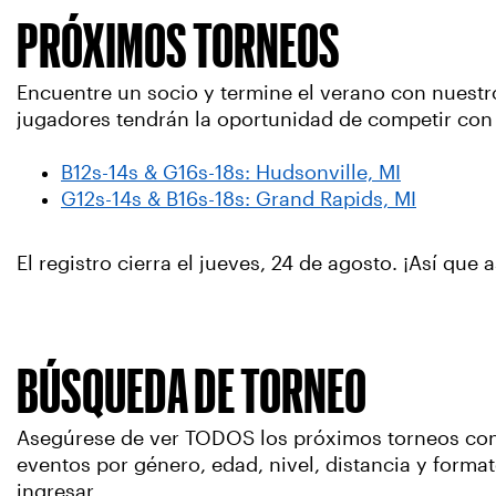
PRÓXIMOS TORNEOS
Encuentre un socio y termine el verano con nuestr
jugadores tendrán la oportunidad de competir con 
B12s-14s & G16s-18s: Hudsonville, MI
G12s-14s & B16s-18s: Grand Rapids, MI
El registro cierra el jueves, 24 de agosto. ¡Así que
BÚSQUEDA DE TORNEO
Asegúrese de ver TODOS los próximos torneos con r
eventos por género, edad, nivel, distancia y formato
ingresar.