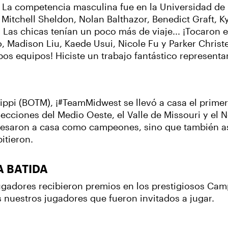
. La competencia masculina fue en la Universidad d
itchell Sheldon, Nolan Balthazor, Benedict Graft, K
Las chicas tenían un poco más de viaje... ¡Tocaron e
, Madison Liu, Kaede Usui, Nicole Fu y Parker Christe
os equipos! Hiciste un trabajo fantástico representa
sippi (BOTM), ¡#TeamMidwest se llevó a casa el primer
cciones del Medio Oeste, el Valle de Missouri y el No
gresaron a casa como campeones, sino que también as
itieron.
 BATIDA
jugadores recibieron premios en los prestigiosos Ca
 nuestros jugadores que fueron invitados a jugar.