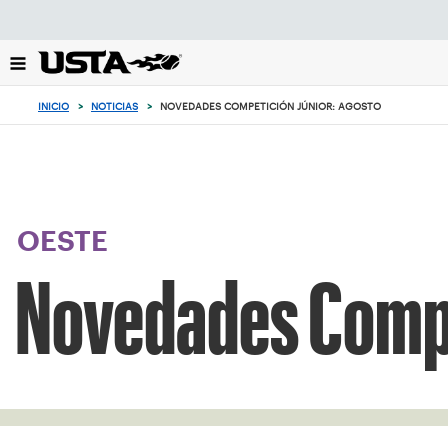
Enfoque
desde
el
botón
de
INICIO
>
NOTICIAS
>
NOVEDADES COMPETICIÓN JÚNIOR: AGOSTO
volver
al
principio
OESTE
Novedades Compe