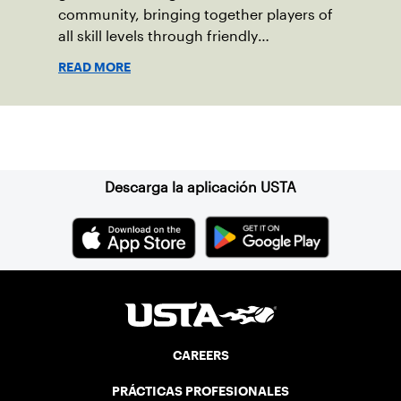
community, bringing together players of
all skill levels through friendly
competition and a shared love of the
READ MORE
game.
Suscríbase a nuestro boletín
Descarga la aplicación USTA
CAREERS
PRÁCTICAS PROFESIONALES