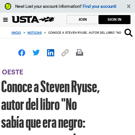
Enfoque
New!
Lost your account information?
Find your account!
desde
el
SIGN IN
JOIN
botón
de
INICIO
>
NOTICIAS
>
CONOCE A STEVEN RYUSE, AUTOR DEL LIBRO "NO SABÍA Q
volver
al
principio
OESTE
Conoce a Steven Ryuse,
autor del libro "No
sabía que era negro: