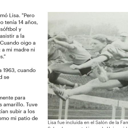
rmó Lisa. "Pero
 tenía 14 años,
 sóftbol y
sistir a la
. Cuando oigo a
: a mi madre ni
s."
a 1963, cuando
d se
amente para
s amarillo. Tuve
ían subir a los
como mi patio de
Lisa fue incluida en el Salón de la 