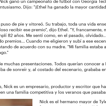
, Nick ganó un campeonato de fútbol con Georgia Tech
 entusiasmo. Dijo: "¡Ethel ha ganado la mayor cantid
 puso de pie y vitoreó. Su trabajo, toda una vida en
oso recibir ese premio", dijo Ethel. "Y, francamente
lí 82 años. Me sentí como, en el pasado, olvidado..
do premios... Cuando me eligieron y subí a ese escen
tando de acuerdo con su madre. "Mi familia estaba all
ago."
muchas presentaciones. Todos querían conocer a Ethe
 de sonreír y, al costado del escenario, grababa en 
s, Nick es un empresario, productor y escritor que h
en una familia competitiva y los veranos que pasaba e
Nick es el hermano mayor de Tyle