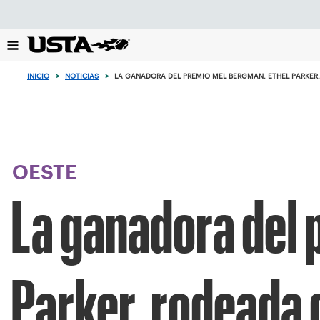
Enfoque
desde
el
botón
de
INICIO
>
NOTICIAS
>
LA GANADORA DEL PREMIO MEL BERGMAN, ETHEL PARKER,
volver
al
principio
OESTE
La ganadora del 
Parker, rodeada d