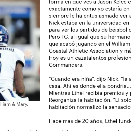
forma en que ves a Jason Kelce 
exactamente como yo estaría en 
siempre le ha entusiasmado ver 
Nick estaba en la universidad en
para ver los partidos de béisbol 
Pero TC, al igual que su hermano 
que acabó jugando en el William
›
Coastal Athletic Association y m
Hoy es un cazatalentos profesio
Commanders.
"Cuando era niña", dijo Nick, "la
casa. Ahí es donde ella pondría...
Mientras Ethel recibía premios y 
Reorganiza la habitación. "El so
lliam & Mary.
habitación normalizó la sensación
Hace más de 20 años, Ethel fund