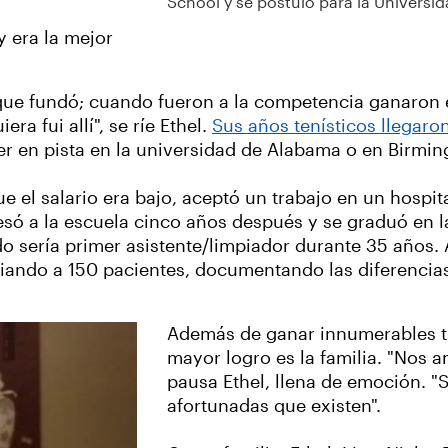
School y se postuló para la Universi
y era la mejor
que fundó; cuando fueron a la competencia ganaron e
ra fui allí", se ríe Ethel.
Sus años tenísticos llegar
er en pista en la universidad de Alabama o en Birmi
ue el salario era bajo, aceptó un trabajo en un hosp
só a la escuela cinco años después y se graduó en 
o sería primer asistente/limpiador durante 35 años.
diando a 150 pacientes, documentando las diferencia
Además de ganar innumerables tr
mayor logro es la familia. "Nos 
pausa Ethel, llena de emoción. "
afortunadas que existen".