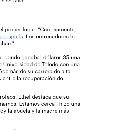
dad de Ohio.
l primer lugar. "Curiosamente,
on después
. Los entrenadores le
ngham".
ital donde ganaba1 dólares.35 una
la Universidad de Toledo con una
 Además de su carrera de alta
s entre la recuperación de
ofeos, Ethel destaca que su
amamos. Estamos cerca”, hizo una
Soy la abuela y la madre más