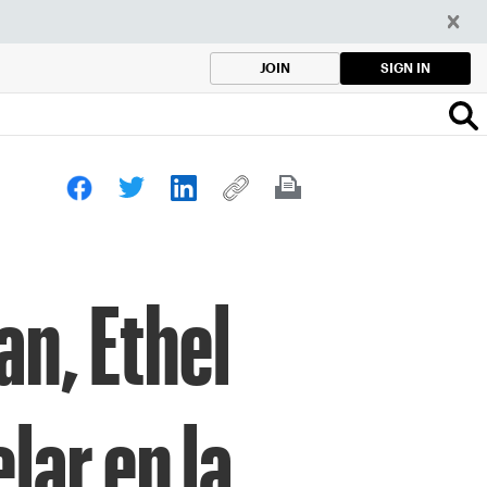
SIGN IN
JOIN
n, Ethel
lar en la