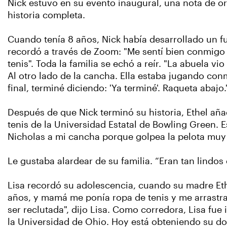
Nick estuvo en su evento inaugural, una nota de o
historia completa.
Cuando tenía 8 años, Nick había desarrollado un fu
recordó a través de Zoom: "Me sentí bien conmigo 
tenis". Toda la familia se echó a reír. "La abuela vi
Al otro lado de la cancha. Ella estaba jugando conm
final, terminé diciendo: 'Ya terminé'. Raqueta abajo.
Después de que Nick terminó su historia, Ethel aña
tenis de la Universidad Estatal de Bowling Green. E
Nicholas a mi cancha porque golpea la pelota muy fu
Le gustaba alardear de su familia. “Eran tan lindo
Lisa recordó su adolescencia, cuando su madre Ethel
años, y mamá me ponía ropa de tenis y me arrastra
ser reclutada", dijo Lisa. Como corredora, Lisa fu
la Universidad de Ohio. Hoy está obteniendo su doc