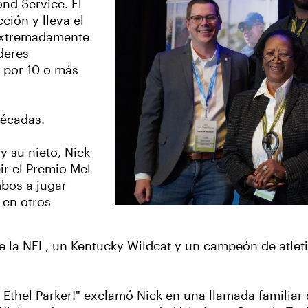
nd Service. El
ción y lleva el
 extremadamente
deres
o por 10 o más
décadas.
y su nieto, Nick
ir el Premio Mel
bos a jugar
 en otros
 de la NFL, un Kentucky Wildcat y un campeón de atle
 Ethel Parker!" exclamó Nick en una llamada familiar