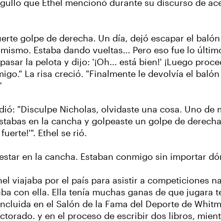
rgullo que Ethel mencionó durante su discurso de ace
erte golpe de derecha. Un día, dejó escapar el balón 
mismo. Estaba dando vueltas... Pero eso fue lo últi
o pasar la pelota y dijo: '¡Oh... está bien!' ¡Luego pro
igo." La risa creció. "Finalmente le devolvía el baló
"
dió: "Disculpe Nicholas, olvidaste una cosa. Uno de
stabas en la cancha y golpeaste un golpe de derecha. 
erte!'". Ethel se rió.
s estar en la cancha. Estaban conmigo sin importar dó
 viajaba por el país para asistir a competiciones nac
ba con ella. Ella tenía muchas ganas de que jugara t
e incluida en el Salón de la Fama del Deporte de Whit
torado. y en el proceso de escribir dos libros, mie