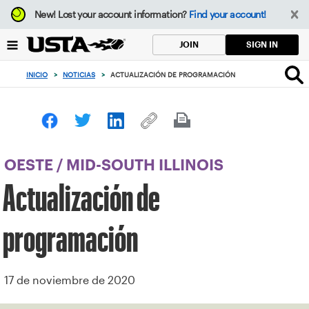
Enfoque
New!
Lost your account information?
Find your account!
desde
el
SIGN IN
JOIN
botón
de
INICIO
>
NOTICIAS
>
ACTUALIZACIÓN DE PROGRAMACIÓN
volver
al
principio
OESTE
/
MID-SOUTH ILLINOIS
Actualización de
programación
17 de noviembre de 2020