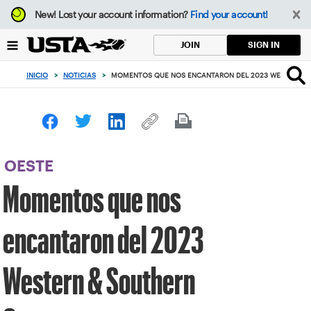
Enfoque
New!
Lost your account information?
Find your account!
desde
el
SIGN IN
JOIN
botón
de
INICIO
>
NOTICIAS
>
MOMENTOS QUE NOS ENCANTARON DEL 2023 WESTERN &
volver
al
principio
OESTE
Momentos que nos
encantaron del 2023
Western & Southern