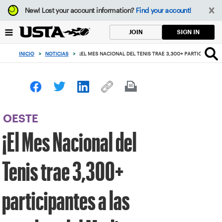
Enfoque
New!
Lost your account information?
Find your account!
desde
el
SIGN IN
JOIN
botón
de
INICIO
>
NOTICIAS
>
¡EL MES NACIONAL DEL TENIS TRAE 3,300+ PARTICIPANTE
volver
al
principio
OESTE
¡El Mes Nacional del
Tenis trae 3,300+
participantes a las