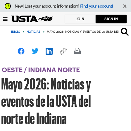
Enfoque
New!
Lost your account information?
Find your account!
desde
el
SIGN IN
JOIN
botón
de
INICIO
>
NOTICIAS
>
MAYO 2026: NOTICIAS Y EVENTOS DE LA USTA DEL NORTE 
volver
al
principio
OESTE
/
INDIANA NORTE
Mayo 2026: Noticias y
eventos de la USTA del
norte de Indiana