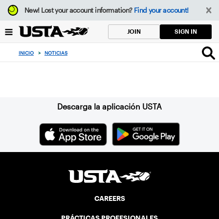
Enfoque
New!
Lost your account information?
Find your account!
desde
el
SIGN IN
JOIN
botón
de
INICIO
>
NOTICIAS
volver
al
Suscríbase a nuestro boletín
principio
Descarga la aplicación USTA
CAREERS
PRÁCTICAS PROFESIONALES