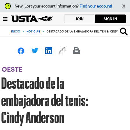
Enfoque
New!
Lost your account information?
Find your account!
desde
el
SIGN IN
JOIN
botón
de
INICIO
>
NOTICIAS
>
DESTACADO DE LA EMBAJADORA DEL TENIS: CINDY ANDE
volver
al
principio
OESTE
Destacado de la
embajadora del tenis:
Cindy Anderson