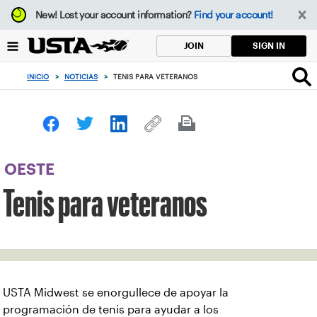
Enfoque
New!
Lost your account information?
Find your account!
desde
el
SIGN IN
JOIN
botón
de
INICIO
>
NOTICIAS
>
TENIS PARA VETERANOS
volver
al
principio
OESTE
Tenis para veteranos
USTA Midwest se enorgullece de apoyar la
programación de tenis para ayudar a los