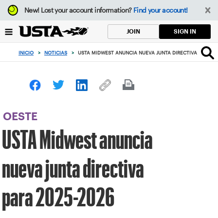
Enfoque
New!
Lost your account information?
Find your account!
desde
el
SIGN IN
JOIN
botón
de
INICIO
>
NOTICIAS
>
USTA MIDWEST ANUNCIA NUEVA JUNTA DIRECTIVA PARA 2
volver
al
principio
OESTE
USTA Midwest anuncia
nueva junta directiva
para 2025-2026