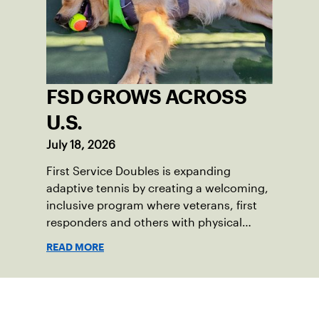
FSD GROWS ACROSS
U.S.
July 18, 2026
First Service Doubles is expanding
adaptive tennis by creating a welcoming,
inclusive program where veterans, first
responders and others with physical
disabilities or invisible injuries can play
READ MORE
alongside their service dogs, helping
more people feel confident stepping onto
the court.
Suscríbase a nuestro boletín