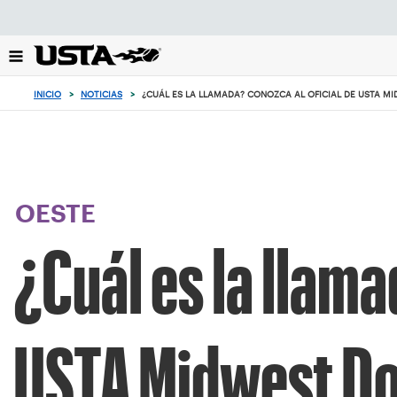
Enfoque
desde
el
botón
de
INICIO
>
NOTICIAS
>
¿CUÁL ES LA LLAMADA? CONOZCA AL OFICIAL DE USTA M
volver
al
principio
OESTE
¿Cuál es la llama
USTA Midwest Do