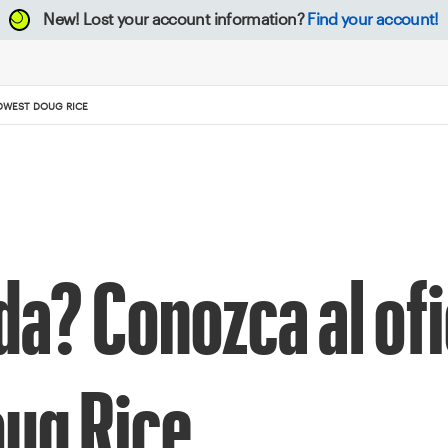
New!
Lost your account information?
Find your account!
IDWEST DOUG RICE
da? Conozca al ofi
ug Rice