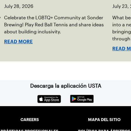
July 28, 2026
July 23,
y
Celebrate the LGBTQ+ Community at Sonder
What be
Brewing! Play Red Ball Tennis and share ideas
into a 
about building inclusivity.
bringing 
through 
READ MORE
of the 
READ 
Descarga la aplicación USTA
CAREERS
MAPA DEL SITIO