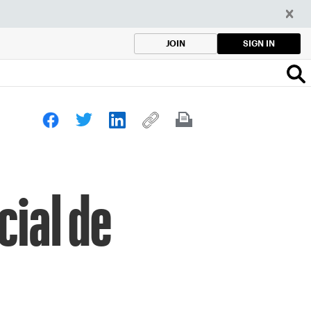
SIGN IN
JOIN
cial de