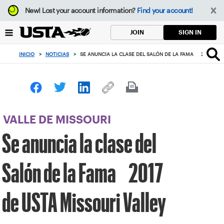
Enfoque
New!
Lost your account information?
Find your account!
desde
el
SIGN IN
JOIN
botón
de
INICIO
>
NOTICIAS
>
SE ANUNCIA LA CLASE DEL SALÓN DE LA FAMA 2017 DE U
volver
al
principio
VALLE DE MISSOURI
Se anuncia la clase del
Salón de la Fama 2017
de USTA Missouri Valley