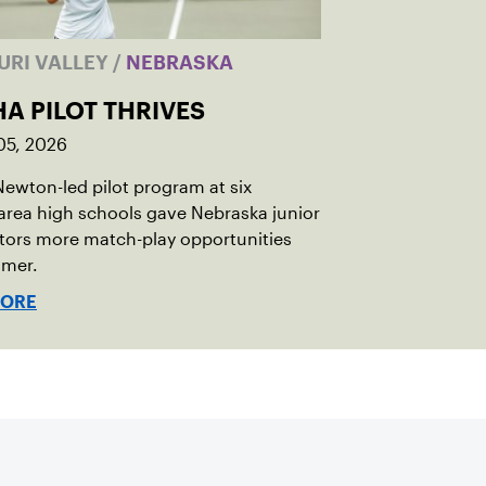
URI VALLEY
/
NEBRASKA
A PILOT THRIVES
05, 2026
Newton-led pilot program at six
rea high schools gave Nebraska junior
tors more match-play opportunities
mmer.
MORE