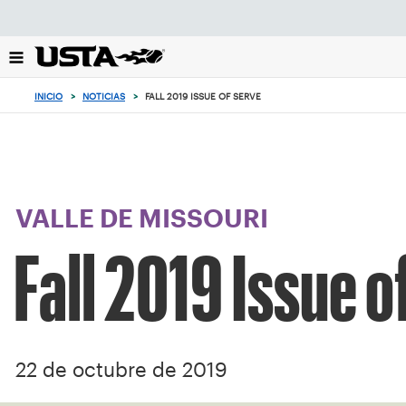
Enfoque
desde
el
botón
de
INICIO
>
NOTICIAS
>
FALL 2019 ISSUE OF SERVE
volver
al
principio
VALLE DE MISSOURI
Fall 2019 Issue o
22 de octubre de 2019