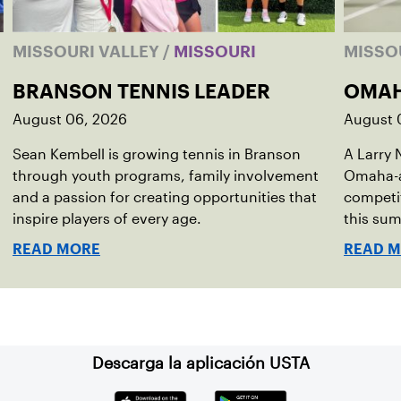
MISSOURI VALLEY
/
MISSOURI
MISSO
BRANSON TENNIS LEADER
OMAH
August 06, 2026
August 
Sean Kembell is growing tennis in Branson
A Larry 
through youth programs, family involvement
Omaha-a
and a passion for creating opportunities that
competi
inspire players of every age.
this su
READ MORE
READ 
Descarga la aplicación USTA