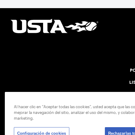
PO
LI
Al hacer clic en “Aceptar todas las cookies”, usted acepta que las c
mejorar la navegación del sitio, analizar el uso del mismo, y colabo
marketing.
Configuración de cookies
Rechazarlas t