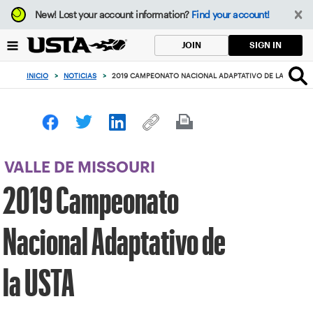
Enfoque
New!
Lost your account information?
Find your account!
desde
el
SIGN IN
JOIN
botón
de
INICIO
>
NOTICIAS
>
2019 CAMPEONATO NACIONAL ADAPTATIVO DE LA USTA
volver
al
principio
VALLE DE MISSOURI
2019 Campeonato
Nacional Adaptativo de
la USTA