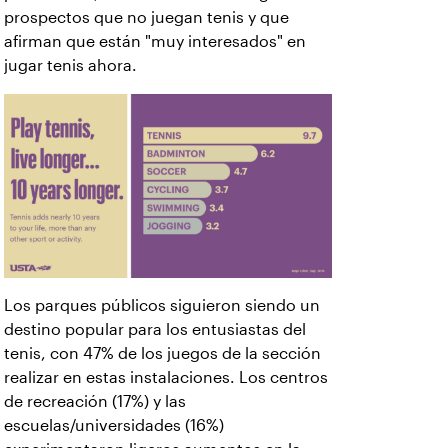
prospectos que no juegan tenis y que
afirman que están "muy interesados" en
jugar tenis ahora.
Los parques públicos siguieron siendo un
destino popular para los entusiastas del
tenis, con 47% de los juegos de la sección
realizar en estas instalaciones. Los centros
de recreación (17%) y las
escuelas/universidades (16%)