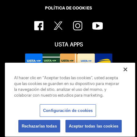
POLÍTICA DE COOKIES
USTA APPS
Al hacer clic en “Aceptar todas las cookies”, usted acepta
que las cookies se guarden en su dispositivo para mejorar
la navegación del sitio, analizar el uso del mismo, y
colaborar con nuestros estudios para marketing.
Configuración de cookies
© 2026 USTA ALL RIGHTS RESERVED
Rechazarlas todas
Aceptar todas las cookies