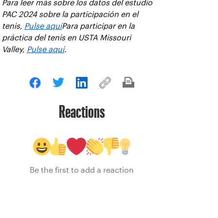
Para leer más sobre los datos del estudio
PAC 2024 sobre la participación en el
tenis,
Pulse aquí
Para participar en la
práctica del tenis en USTA Missouri
Valley,
Pulse aquí
.
Reactions
Be the first to add a reaction