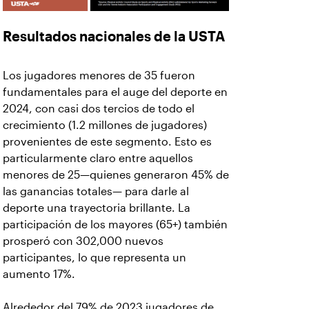
Resultados nacionales de la USTA
Los jugadores menores de 35 fueron
fundamentales para el auge del deporte en
2024, con casi dos tercios de todo el
crecimiento (1.2 millones de jugadores)
provenientes de este segmento. Esto es
particularmente claro entre aquellos
menores de 25—quienes generaron 45% de
las ganancias totales— para darle al
deporte una trayectoria brillante. La
participación de los mayores (65+) también
prosperó con 302,000 nuevos
participantes, lo que representa un
aumento 17%.
Alrededor del 79% de 2023 jugadores de