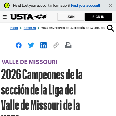
Enfoque
New!
Lost your account information?
Find your account!
desde
el
SIGN IN
JOIN
botón
de
INICIO
>
NOTICIAS
>
2026 CAMPEONES DE LA SECCIÓN DE LA LIGA DEL VALLE D
volver
al
principio
VALLE DE MISSOURI
2026 Campeones de la
sección de la Liga del
Valle de Missouri de la